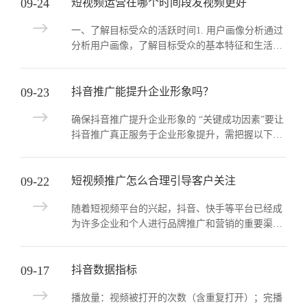
09-24
短视频运营在哪个时间段发视频更好
一、了解目标受众的活跃时间1. 用户画像分析通过
分析用户画像，了解目标受众的基本特征和生活习
惯，从而确定其活跃时间。例如，年轻用户可能在
晚上和周末更活跃，而上班...
09-23
抖音推广能提升企业形象吗？
确保抖音推广提升企业形象的 “关键成功因素”要让
抖音推广真正服务于企业形象提升，需把握以下核
心原则：精准定位，匹配品牌调性：内容方向需与
企业核心形象一致（如高端...
09-22
短视频推广怎么合理引导客户关注
随着短视频平台的兴起，抖音、快手等平台已经成
为许多企业和个人进行品牌推广和营销的重要渠
道。如何通过短视频推广来吸引更多的目标用户，
成为许多营销人员关注的焦点。本...
09-17
抖音数据指标
播放量：视频被打开的次数（含重复打开）；完播