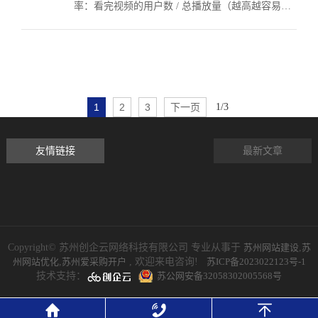
率：看完视频的用户数 / 总播放量（越高越容易推
流，短视频完播率建议≥30%）；互动率：（点赞 +
评论 + 转发 ...
1
2
3
下一页
1/3
友情链接
最新文章
Copyright© 苏州创企云网络科技有限公司 专业从事于
苏州网站建设
,
苏
州网站优化
,
苏州爱采购开户
, 欢迎来电咨询!
苏ICP备2023022123号-1
技术支持：
苏公网安备32058302005568号