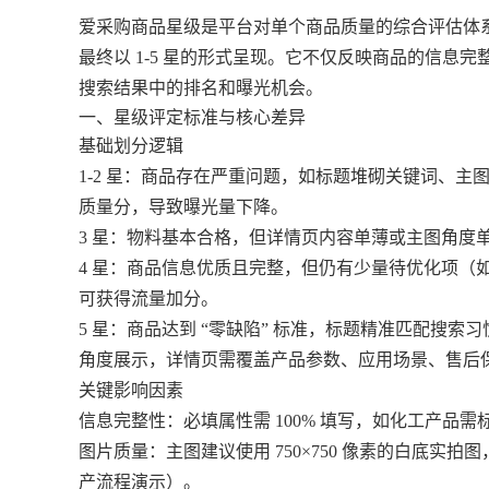
爱采购商品星级是平台对单个商品质量的综合评估体
最终以 1-5 星的形式呈现。它不仅反映商品的信
搜索结果中的排名和曝光机会。
一、星级评定标准与核心差异
基础划分逻辑
1-2 星：商品存在严重问题，如标题堆砌关键词、
质量分，导致曝光量下降。
3 星：物料基本合格，但详情页内容单薄或主图角度
4 星：商品信息优质且完整，但仍有少量待优化项（
可获得流量加分。
5 星：商品达到 “零缺陷” 标准，标题精准匹配搜索习惯
角度展示，详情页需覆盖产品参数、应用场景、售后保
关键影响因素
信息完整性：必填属性需 100% 填写，如化工产品
图片质量：主图建议使用 750×750 像素的白底实
产流程演示）。