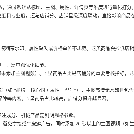
系，通过系统从标题、主图、属性、详情页等维度进行量化打分
息完整度和专业度，还与店铺分、店铺星级深度联动，直接影响商品
主图模糊带水印、属性缺失或价格单位不规范。这类商品会拉低店
单一，需重点优化细节。
如未添加主图视频）。4 星商品占比是店铺分的重要考核指标，
（如 “品牌 + 核心词 + 属性 + 型号”），主图高清无水印且包
障等内容。5 星商品占比越高，店铺分提升越显著。
需标注成分、机械产品需列明规格参数。
拍图，避免拼接或牛皮癣广告，同时添加 20 秒以上的主图视频（如