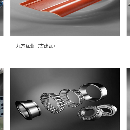
九方瓦业（古建瓦）