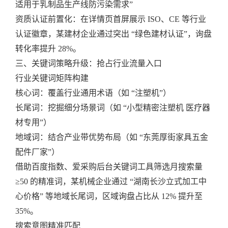
适用于乳制品生产线防污染需求”
资质认证前置化：在详情页首屏展示 ISO、CE 等行业
认证徽章，某建材企业通过突出 “绿色建材认证”，询盘
转化率提升 28%。
三、关键词策略升级：抢占行业流量入口
行业关键词矩阵构建
核心词：覆盖行业通用术语（如 “注塑机”）
长尾词：挖掘细分场景词（如 “小型精密注塑机 医疗器
材专用”）
地域词：结合产业带优势布局（如 “东莞厚街家具五金
配件厂家”）
借助百度指数、爱采购后台关键词工具筛选月搜索量
≥50 的精准词，某机械企业通过 “湖南长沙立式加工中
心价格” 等地域长尾词，区域询盘占比从 12% 提升至
35%。
搜索意图精准匹配